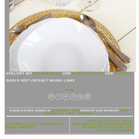
VERLINKT MIT
CREADIENSTAG
UND
DIENSTAGSDINGE
UND
FREUTAG
DIESER POST ENTHÄLT WERBE-LINKS.
DIESER EINTRAG WURDE IN
ALLGEMEIN
,
DEKO
GEPOSTET UND MARKIERT
DECO
,
DEKORATION
,
LABEL
,
TISCHDEKO
.
WEIHNACHTLICHE DEKO-
WEIHNACHTLICHE KRÄNZE FÜR
INSPIRATION MIT PINIENZAPFEN,
EURE FENSTER!
WEIHNACHTSSTERNEN UND
SÜSSEN TÄNNCHEN