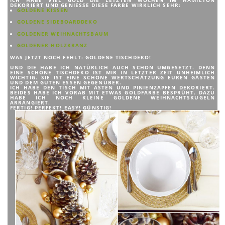
DEKORIERT UND GENIESSE DIESE FARBE WIRKLICH SEHR:
GOLDENE KISSEN
GOLDENE SIDEBOARDDEKO
GOLDENER WEIHNACHTSBAUM
GOLDENER HOLZKRANZ
WAS JETZT NOCH FEHLT: GOLDENE TISCHDEKO!
UND DIE HABE ICH NATÜRLICH AUCH SCHON UMGESETZT. DENN
EINE SCHÖNE TISCHDEKO IST MIR IN LETZTER ZEIT UNHEIMLICH
WICHTIG. SIE IST EINE SCHÖNE WERTSCHÄTZUNG EUREN GÄSTEN
UND DEM GUTEN ESSEN GEGENÜBER.
ICH HABE DEN TISCH MIT ÄSTEN UND PINIENZAPFEN DEKORIERT.
BEIDES HABE ICH VORAB MIT ETWAS GOLDFARBE BESPRÜHT. DAZU
HABE ICH NOCH KLEINE GOLDENE WEIHNACHTSKUGELN
ARRANGIERT.
FERTIG! PERFEKT! EASY! GÜNSTIG!