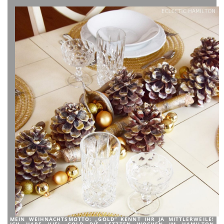
MEIN WEIHNACHTSMOTTO: „GOLD“ KENNT IHR JA MITTLERWEILE!
ICH HABE VIEL GOLD DIE LETZTEN WOCHEN IM HAMILTON