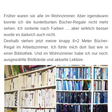
Früher waren
sie alle im Wohnzimmer. Aber
irgendwann
konnte ich die kunterbunten Bücher
-Regale nicht mehr
sehen.
Ich sortierte nach
Farben … aber wirkl
ich besser
wurde es dadur
ch auch nicht.
Deshalb stehen jetzt meine knapp 8×2 Meter Bücher-
Regal
im Arbeitszimmer
.
Ich fühle mich d
ort fast wie in
einer Bi
bliothek
. Und im Wohnzimmer habe ich nur no
ch
ausgewählte Bildbände und aktuelle Le
ktüre.