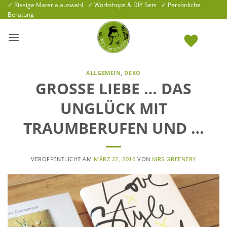
Zum
✓ Riesige Materialauswahl ✓ Workshops & DIY Sets ✓ Persönliche
Beratung
Inhalt
springen
ALLGEMEIN
,
DEKO
GROSSE LIEBE … DAS U
NGLÜCK MIT T
RAUMBERUFEN UND …
VERÖFFENTLICHT AM
MÄRZ 22, 2016
VON
MRS GREENERY