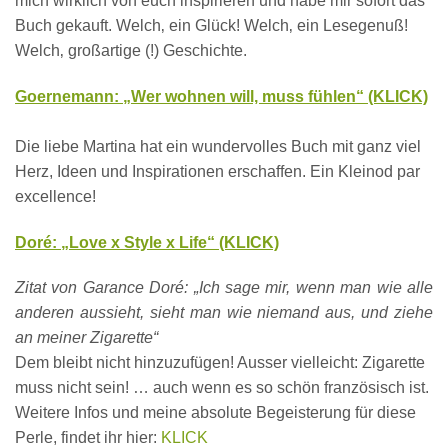
mich wirklich von euch inspirieren und habe mir sofort das
Buch gekauft. Welch
‚
ein Glück! Welch
‚ ein Lese
genuß!
Welch
‚ groß
artige (!) Geschichte.
Goernemann: „Wer wohnen will, muss fühlen“ (KLICK)
Die liebe Martina hat ein wundervolles Buch mit ganz viel
Herz, Ideen und Inspirationen erschaffen. Ein Kleinod par
excellence!
Doré: „Love x Style x Life“ (KLICK)
Z
itat von
Garance
Dor
é:
„Ich sage mir, wenn man wie alle
anderen aussieht, sieht man wie niemand aus, und ziehe
an meiner Zigarette“
Dem bleibt nicht hinzuzufügen! Ausser vielleicht: Zigarette
muss
nicht s
ein! …
auch wenn es
so schön französisch ist
.
W
eitere Infos
und meine absolute Begeis
terung
für diese
Perle, findet ihr hier:
KLI
CK