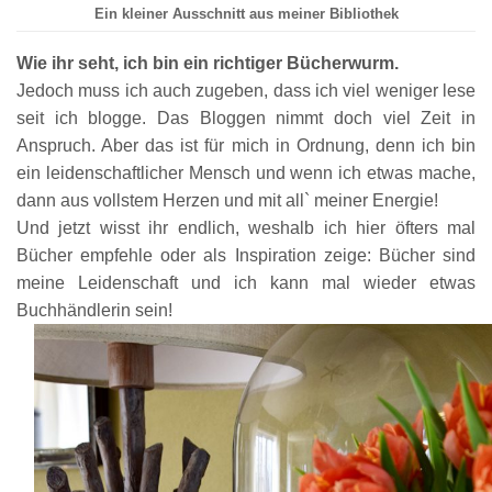
Ein kleiner Ausschnitt aus meiner Bibliothek
Wie ihr seht, ich bin ein richtiger Bücherwurm.
Jedoch
muss ich auch zuge
ben, dass
ich viel weniger lese
seit ich blogge
. Das B
loggen nimmt
doch vie
l Zeit in
Anspr
uch
.
A
ber das ist f
ür mich in Ordnung
, denn ich bi
n
ein leidenschaftlicher Mensch und wenn ich etwas
mache,
dann aus
vollstem Herzen und m
it all` meiner E
nergie!
Und
jetzt
wi
sst
ihr endlich
, weshalb ich hier öfters mal
Bücher emp
f
ehle oder als Inspiration zeige
:
Bücher sind
meine Le
idenschaft und ich kann
mal wieder etwas
Buchhändlerin sein!