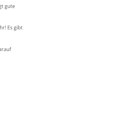
gt gute
r! Es gibt
arauf