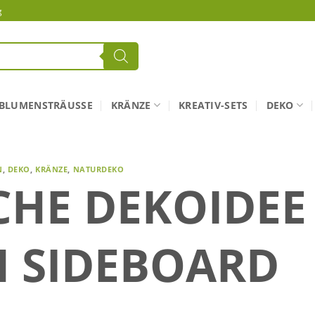
g
BLUMENSTRÄUSSE
KRÄNZE
KREATIV-SETS
DEKO
N
,
DEKO
,
KRÄNZE
,
NATURDEKO
CHE DEKOIDEE
N SIDEBOARD