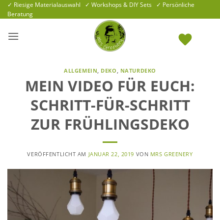
Zum
✓ Riesige Materialauswahl ✓ Workshops & DIY Sets ✓ Persönliche
Beratung
Inhalt
springen
ALLGEMEIN
,
DEKO
,
NATURDEKO
MEIN VIDEO FÜR EUCH:
SCHRITT-FÜR-SCHRITT
ZUR FRÜHLINGSDEKO
VERÖFFENTLICHT AM
JANUAR 22, 2019
VON
MRS GREENERY