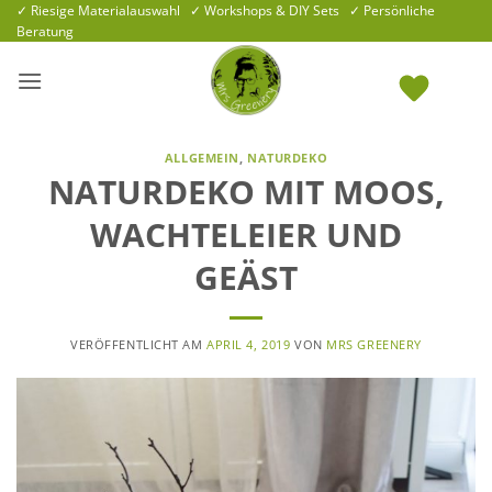
Zum
✓ Riesige Materialauswahl ✓ Workshops & DIY Sets ✓ Persönliche
Beratung
Inhalt
springen
ALLGEMEIN
,
NATURDEKO
NATURDEKO MIT MOOS,
WACHTELEIER UND
GEÄST
VERÖFFENTLICHT AM
APRIL 4, 2019
VON
MRS GREENERY