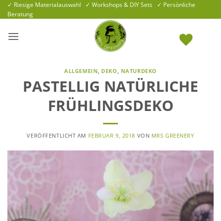
Zum
✓ Riesige Materialauswahl ✓ Workshops & DIY Sets ✓ Persönliche
Beratung
Inhalt
springen
ALLGEMEIN
,
DEKO
,
NATURDEKO
PASTELLIG NATÜRLICHE
FRÜHLINGSDEKO
VERÖFFENTLICHT AM
FEBRUAR 9, 2018
VON
MRS GREENERY