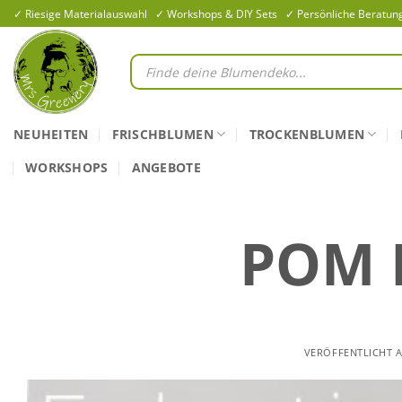
Zum
✓ Riesige Materialauswahl ✓ Workshops & DIY Sets ✓ Persönliche Beratun
Inhalt
springen
Products
search
NEUHEITEN
FRISCHBLUMEN
TROCKENBLUMEN
WORKSHOPS
ANGEBOTE
POM 
VERÖFFENTLICHT