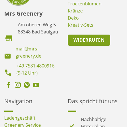
Trockenblumen
Kränze
Mrs Greenery
Deko
Am oberen Weg 5
Kreativ-Sets
88348 Bad Saulgau
WIDERRUFEN
mail@mrs-
greenery.de
+49 7581 4800916
(9-12 Uhr)
Navigation
Das spricht für uns
Ladengeschäft
Nachhaltige
Greenery Service
Materialien