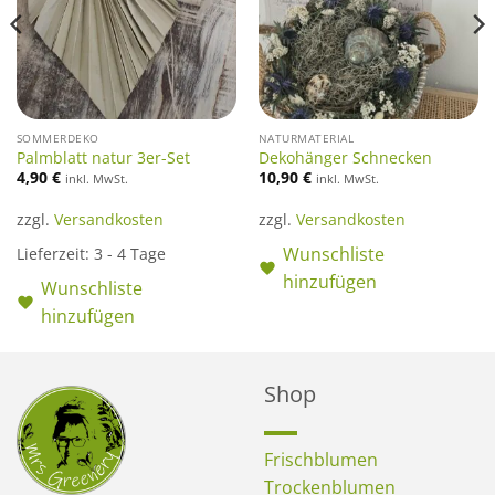
SOMMERDEKO
NATURMATERIAL
Palmblatt natur 3er-Set
Dekohänger Schnecken
4,90
€
10,90
€
inkl. MwSt.
inkl. MwSt.
zzgl.
Versandkosten
zzgl.
Versandkosten
Wunschliste
Lieferzeit:
3 - 4 Tage
hinzufügen
Wunschliste
hinzufügen
Shop
Frischblumen
Trockenblumen