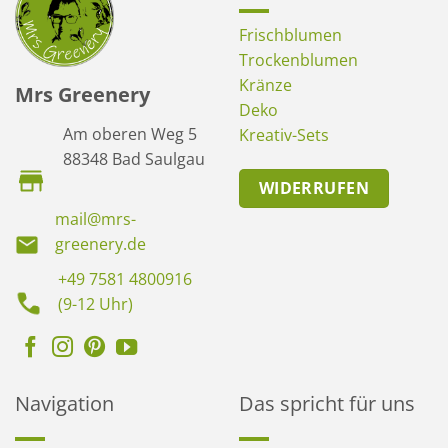
Frischblumen
Trockenblumen
Kränze
Mrs Greenery
Deko
Am oberen Weg 5
Kreativ-Sets
88348 Bad Saulgau
WIDERRUFEN
mail@mrs-
greenery.de
+49 7581 4800916
(9-12 Uhr)
Navigation
Das spricht für uns