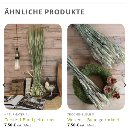
ÄHNLICHE PRODUKTE
NATURMATERIAL
TROCKENBLUMEN
Gerste: 1 Bund getrocknet
Weizen: 1 Bund getrocknet
7,50
€
7,50
€
inkl. MwSt.
inkl. MwSt.