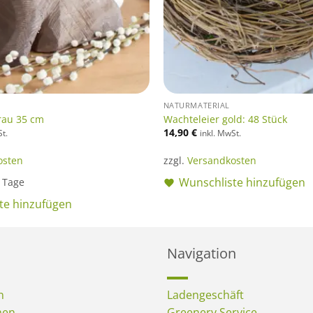
NATURMATERIAL
rau 35 cm
Wachteleier gold: 48 Stück
14,90
€
St.
inkl. MwSt.
osten
zzgl.
Versandkosten
Wunschliste hinzufügen
4 Tage
te hinzufügen
Navigation
n
Ladengeschäft
men
Greenery Service