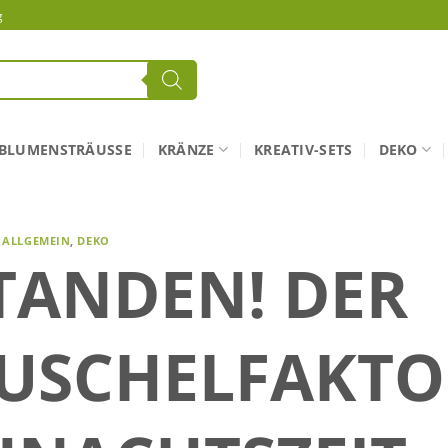
g
BLUMENSTRÄUSSE
KRÄNZE
KREATIV-SETS
DEKO
ALLGEMEIN
,
DEKO
STANDEN! DER
KUSCHELFAKTO