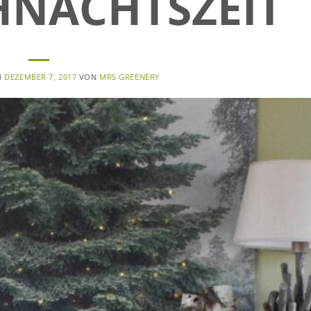
HNACHTSZEIT
M
DEZEMBER 7, 2017
VON
MRS GREENERY