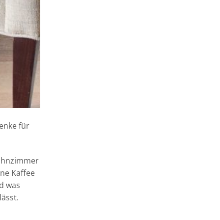
enke für
Wohnzimmer
nne Kaffee
nd was
ässt.