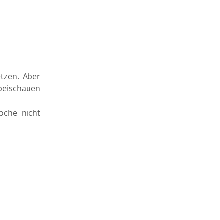
etzen. Aber
beischauen
oche nicht