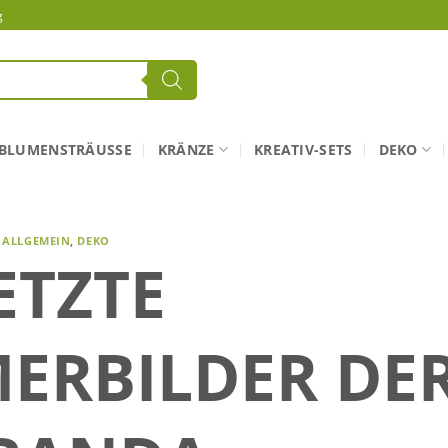
g
BLUMENSTRÄUSSE
KRÄNZE
KREATIV-SETS
DEKO
ALLGEMEIN
,
DEKO
ETZTE
ERBILDER DE