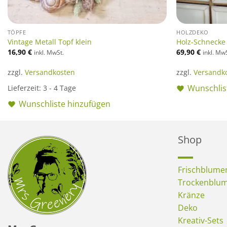
TÖPFE
HOLZDEKO
Vintage Metall Topf klein
Holz-Schnecke
16,90
€
69,90
€
inkl. MwSt.
inkl. Mw
zzgl.
Versandkosten
zzgl.
Versandk
Wunschlis
Lieferzeit:
3 - 4 Tage
Wunschliste hinzufügen
Shop
Frischblume
Trockenblu
Kränze
Deko
Kreativ-Sets