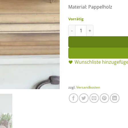
Material: Pappelholz
Vorrätig
Holz-Schnecke grau klein Men
Wunschliste hinzugefüg
zzgl.
Versandkosten