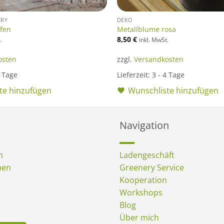
ERY
DEKO
pfen
Metallblume rosa
8,50
€
.
inkl. MwSt.
osten
zzgl.
Versandkosten
4 Tage
Lieferzeit:
3 - 4 Tage
te hinzufügen
Wunschliste hinzufügen
Navigation
n
Ladengeschäft
men
Greenery Service
Kooperation
Workshops
Blog
Über mich