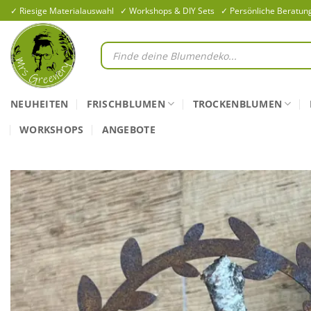
Zum
✓ Riesige Materialauswahl ✓ Workshops & DIY Sets ✓ Persönliche Beratun
Inhalt
springen
Products
search
NEUHEITEN
FRISCHBLUMEN
TROCKENBLUMEN
WORKSHOPS
ANGEBOTE