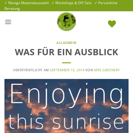
Zum
✓ Riesige Materialauswahl ✓ Workshops & DIY Sets ✓ Persönliche
Beratung
Inhalt
springen
ALLGEMEIN
WAS FÜR EIN AUSBLICK
VERÖFFENTLICHT AM
SEPTEMBER 13, 2014
VON
MRS GREENERY